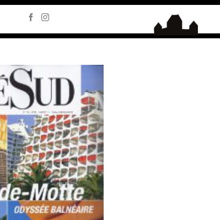
Passer
/v6.5.1/css/svg-with-js.css
au
contenu