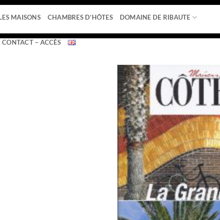
v6.5.1/css/svg-with-js.css https://use.fontawesome.com/releases
LES MAISONS
CHAMBRES D’HÔTES
DOMAINE DE RIBAUTE
CONTACT – ACCÈS