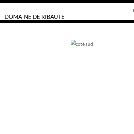
https://domaine-de-ribaute.fr/wp-content/uploads/font-awesome/
DOMAINE DE RIBAUTE